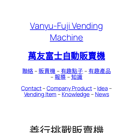
Skip
to
content
Vanyu-Fuji Vending
Machine
萬友富士自動販賣機
聯絡
–
販賣機
–
有趣點子
–
有趣產品
–
報導
–
知識
Contact
–
Company Product
–
Idea
–
Vending Item
–
Knowledge
–
News
善行挑戰販賣機