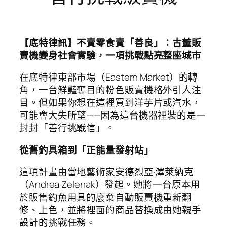
【底特律訊】不賣零食賣「善良」：古董販
賣機變身社會實驗，一項挑戰點亮整座城市
在底特律東部市場（Eastern Market）的轉
角，一台鮮豔奪目的粉色販賣機格外引人注
目。但如果你想在這裡買到洋芋片或汽水，
可能會大失所望——因為這台機器裡裝的是一
封封「善行挑戰信」。
從舊釣具箱到「正能量發射站」
這項計畫由當地藝術家安德烈亞·澤萊納克
（Andrea Zelenak）發起。她將一台原本用
於販售釣魚用具的廢棄自動販賣機重新翻
修、上色，並將裡面的商品替換成由她親手
設計的挑戰任務。