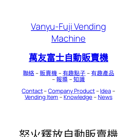
Skip
to
content
Vanyu-Fuji Vending
Machine
萬友富士自動販賣機
聯絡
–
販賣機
–
有趣點子
–
有趣產品
–
報導
–
知識
Contact
–
Company Product
–
Idea
–
Vending Item
–
Knowledge
–
News
怒火釋放自動販賣機