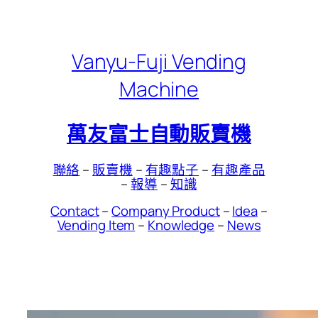
Skip
to
content
Vanyu-Fuji Vending
Machine
萬友富士自動販賣機
聯絡
–
販賣機
–
有趣點子
–
有趣產品
–
報導
–
知識
Contact
–
Company Product
–
Idea
–
Vending Item
–
Knowledge
–
News