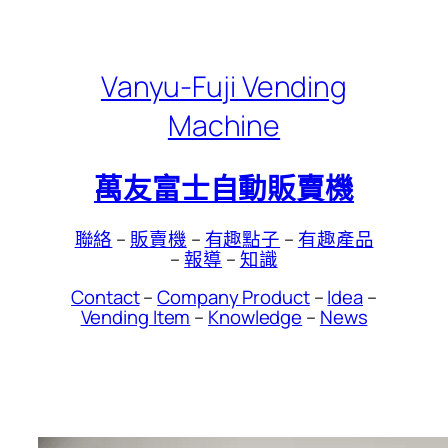
Skip
to
content
Vanyu-Fuji Vending
Machine
萬友富士自動販賣機
聯絡
–
販賣機
–
有趣點子
–
有趣產品
–
報導
–
知識
Contact
–
Company Product
–
Idea
–
Vending Item
–
Knowledge
–
News