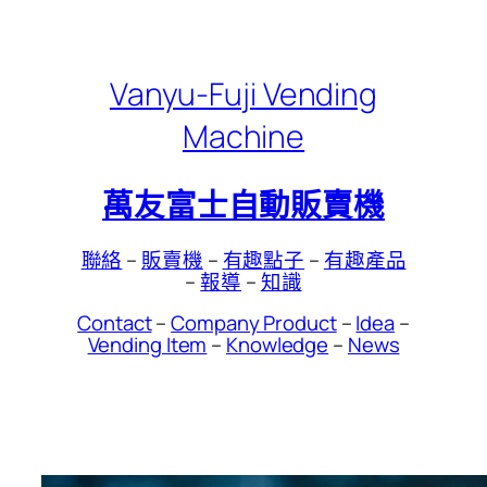
Skip
to
content
Vanyu-Fuji Vending
Machine
萬友富士自動販賣機
聯絡
–
販賣機
–
有趣點子
–
有趣產品
–
報導
–
知識
Contact
–
Company Product
–
Idea
–
Vending Item
–
Knowledge
–
News