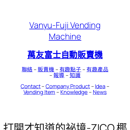
Skip
to
content
Vanyu-Fuji Vending
Machine
萬友富士自動販賣機
聯絡
–
販賣機
–
有趣點子
–
有趣產品
–
報導
–
知識
Contact
–
Company Product
–
Idea
–
Vending Item
–
Knowledge
–
News
打開才知道的祕境-ZICO 椰