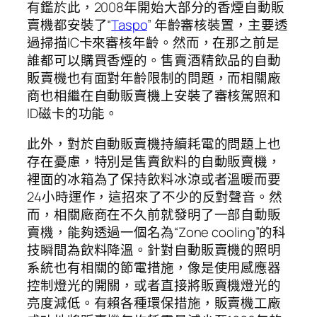
有鑑於此，2008年開始大部分的香煙自動販
賣機都安裝了“
Taspo
” 年齡審核裝置，主要透
過掃描IC卡來審核年齡。然而，在那之前是
誰都可以購買香煙的。售賣酒精飲品的自動
販賣機也有面對年齡限制的問題，而相關廠
商也相繼在自動販賣機上安裝了審核駕照和
ID磁卡的功能。
此外，對於自動販賣機持續耗電的問題上也
存在憂慮，特別是售賣飲料的自動販賣機，
裡面的冰箱為了保持飲料冰涼或者溫暖而要
24小時運作，這招來了不少的反對聲音。然
而，相關廠商在不久前就發明了一部自動販
賣機，能夠透過一個名為“Zone cooling”的科
技瞬間為飲料降溫。針對自動販賣機的照明
系統也有相關的節電措施，像是使用感應器
控制燈光的開關，或者直接將販賣機燈光的
亮度減低。有賴各種環保措施，販賣機工廠