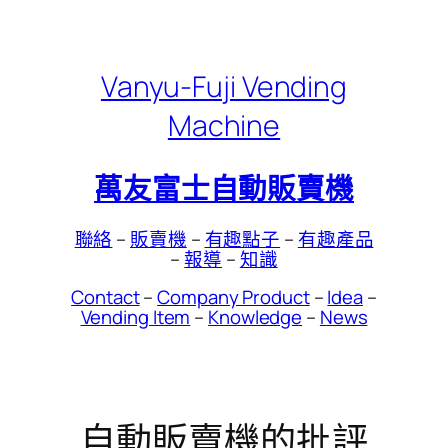
Skip
to
content
Vanyu-Fuji Vending
Machine
萬友富士自動販賣機
聯絡
–
販賣機
–
有趣點子
–
有趣產品
–
報導
–
知識
Contact
–
Company Product
–
Idea
–
Vending Item
–
Knowledge
–
News
自動販賣機的批評