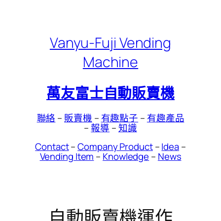
Skip
to
content
Vanyu-Fuji Vending
Machine
萬友富士自動販賣機
聯絡
–
販賣機
–
有趣點子
–
有趣產品
–
報導
–
知識
Contact
–
Company Product
–
Idea
–
Vending Item
–
Knowledge
–
News
自動販賣機運作