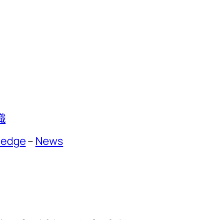
識
ledge
–
News