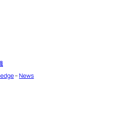
識
ledge
–
News