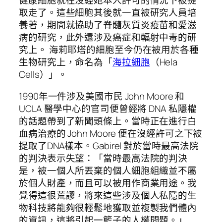
健康細胞就在沒經她本人許可的情況下被提
取走了。這些細胞其後就一直被研究人員培
養著，期間就協助了脊髓灰質炎疫苗和愛滋
病的研究，此外還涉及癌症和輻射中毒的研
究上。 海莉耶塔的細胞至今仍在被用於各種
生物研究上，命名為「
海拉細胞
（Hela
Cells）」。
1990年一件涉及美國市民 John Moore 和
UCLA 醫學中心的官司便曾經將 DNA 私隱權
的話題帶到了新聞頭條上。當時正在進行白
血病治療的 John Moore 便在沒經許可之下被
提取了DNA樣本。Gabirel 對於當時最高法院
的判決表示失望：「當時最高法院的判決
是，被一個人所丟棄的個人細胞組織並不屬
於個人財產，而且可以被用作商業用途。我
覺得這很荒謬，將來這些涉及個人私隱的生
物科技將能夠很輕鬆地獲取並複製我們體內
的資訊，這將引起一籃子的人權問題。」