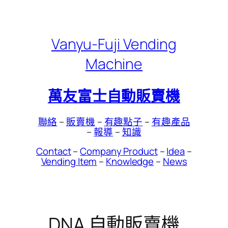
Skip
to
content
Vanyu-Fuji Vending
Machine
萬友富士自動販賣機
聯絡
–
販賣機
–
有趣點子
–
有趣產品
–
報導
–
知識
Contact
–
Company Product
–
Idea
–
Vending Item
–
Knowledge
–
News
DNA 自動販賣機