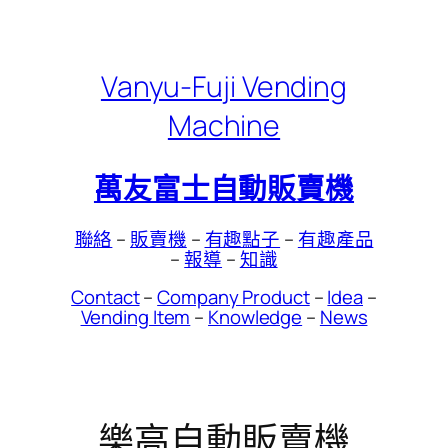
Skip
to
content
Vanyu-Fuji Vending
Machine
萬友富士自動販賣機
聯絡
–
販賣機
–
有趣點子
–
有趣產品
–
報導
–
知識
Contact
–
Company Product
–
Idea
–
Vending Item
–
Knowledge
–
News
樂高自動販賣機