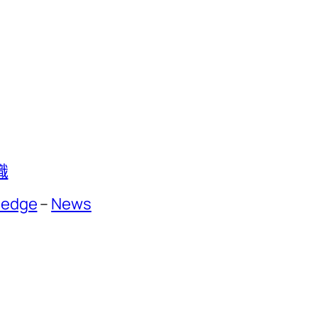
識
ledge
–
News