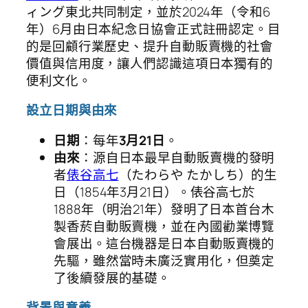
ィング東北共同制定，並於2024年（令和6
年）6月由日本紀念日協會正式註冊認定。目
的是回顧行業歷史、提升自動販賣機的社會
價值與信用度，讓人們認識這項日本獨有的
便利文化。
設立日期與由來
日期
：每年
3月21日
。
由來
：源自日本最早自動販賣機的發明
者
俵谷高七
（たわらや たかしち）的生
日（1854年3月21日）。俵谷高七於
1888年（明治21年）發明了日本首台木
製香菸自動販賣機，並在內國勸業博覽
會展出。這台機器是日本自動販賣機的
先驅，雖然當時未廣泛實用化，但奠定
了後續發展的基礎。
背景與意義