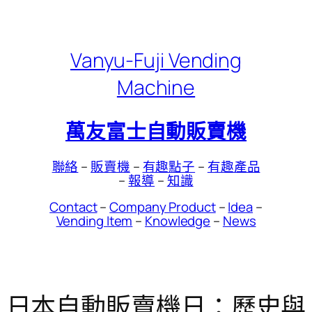
Skip
to
content
Vanyu-Fuji Vending
Machine
萬友富士自動販賣機
聯絡
–
販賣機
–
有趣點子
–
有趣產品
–
報導
–
知識
Contact
–
Company Product
–
Idea
–
Vending Item
–
Knowledge
–
News
日本自動販賣機日：歷史與