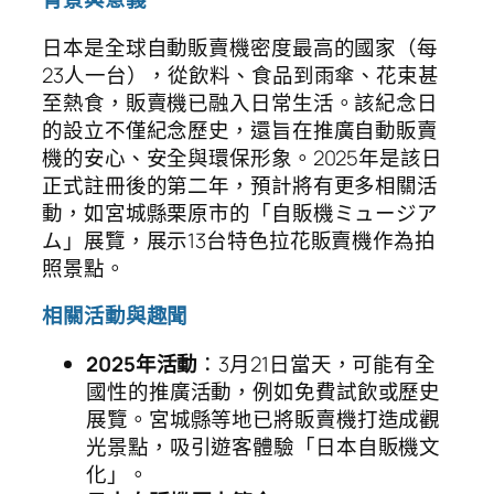
日本是全球自動販賣機密度最高的國家（每
23人一台），從飲料、食品到雨傘、花束甚
至熱食，販賣機已融入日常生活。該紀念日
的設立不僅紀念歷史，還旨在推廣自動販賣
機的安心、安全與環保形象。2025年是該日
正式註冊後的第二年，預計將有更多相關活
動，如宮城縣栗原市的「自販機ミュージア
ム」展覽，展示13台特色拉花販賣機作為拍
照景點。
相關活動與趣聞
2025年活動
：3月21日當天，可能有全
國性的推廣活動，例如免費試飲或歷史
展覽。宮城縣等地已將販賣機打造成觀
光景點，吸引遊客體驗「日本自販機文
化」。