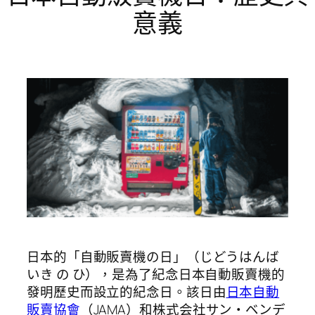
意義
日本的「自動販賣機の日」（じどうはんば
いき の ひ），是為了紀念日本自動販賣機的
發明歷史而設立的紀念日。該日由
日本自動
販賣協會
（JAMA）和株式会社サン・ベンデ