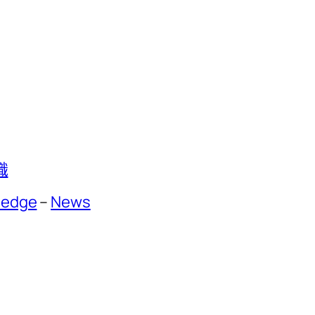
識
ledge
–
News