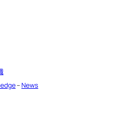
識
ledge
–
News