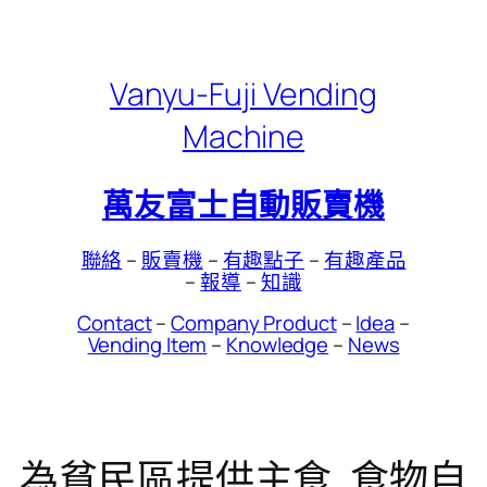
Skip
to
content
Vanyu-Fuji Vending
Machine
萬友富士自動販賣機
聯絡
–
販賣機
–
有趣點子
–
有趣產品
–
報導
–
知識
Contact
–
Company Product
–
Idea
–
Vending Item
–
Knowledge
–
News
為貧民區提供主食, 食物自